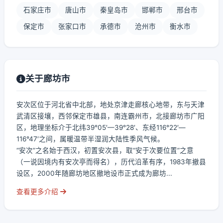
石家庄市
唐山市
秦皇岛市
邯郸市
邢台市
保定市
张家口市
承德市
沧州市
衡水市
关于廊坊市
安次区位于河北省中北部，地处京津走廊核心地带，东与天津
武清区接壤，西邻保定市雄县，南连霸州市，北接廊坊市广阳
区，地理坐标介于北纬39°05′—39°28′、东经116°22′—
116°47′之间，属暖温带半湿润大陆性季风气候。
“安次”之名始于西汉，初置安次县，取“安于次要位置”之意
（一说因境内有安次亭而得名），历代沿革有序，1983年撤县
设区，2000年随廊坊地区撤地设市正式成为廊坊...
查看更多介绍