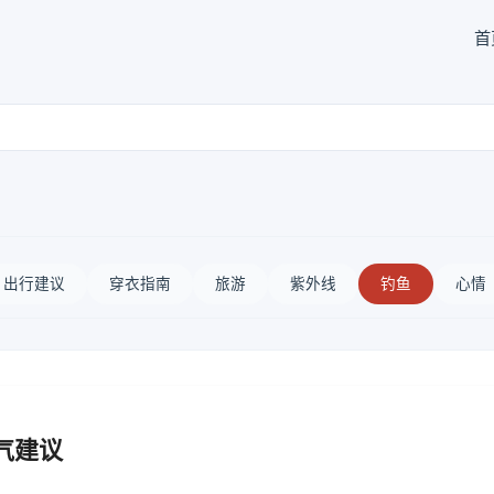
首
出行建议
穿衣指南
旅游
紫外线
钓鱼
心情
气建议