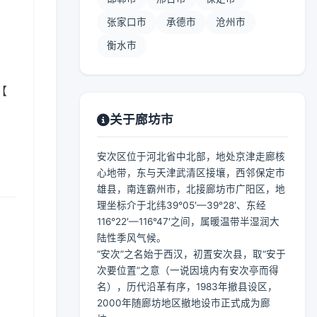
张家口市
承德市
沧州市
衡水市
【
关于廊坊市
安次区位于河北省中北部，地处京津走廊核
心地带，东与天津武清区接壤，西邻保定市
雄县，南连霸州市，北接廊坊市广阳区，地
理坐标介于北纬39°05′—39°28′、东经
116°22′—116°47′之间，属暖温带半湿润大
陆性季风气候。
“安次”之名始于西汉，初置安次县，取“安于
次要位置”之意（一说因境内有安次亭而得
名），历代沿革有序，1983年撤县设区，
2000年随廊坊地区撤地设市正式成为廊