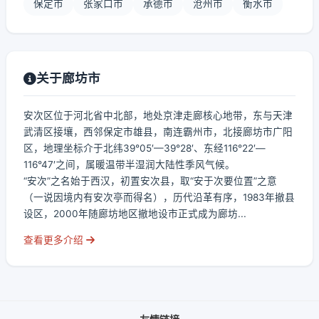
保定市
张家口市
承德市
沧州市
衡水市
关于廊坊市
安次区位于河北省中北部，地处京津走廊核心地带，东与天津
武清区接壤，西邻保定市雄县，南连霸州市，北接廊坊市广阳
区，地理坐标介于北纬39°05′—39°28′、东经116°22′—
116°47′之间，属暖温带半湿润大陆性季风气候。
“安次”之名始于西汉，初置安次县，取“安于次要位置”之意
（一说因境内有安次亭而得名），历代沿革有序，1983年撤县
设区，2000年随廊坊地区撤地设市正式成为廊坊...
查看更多介绍