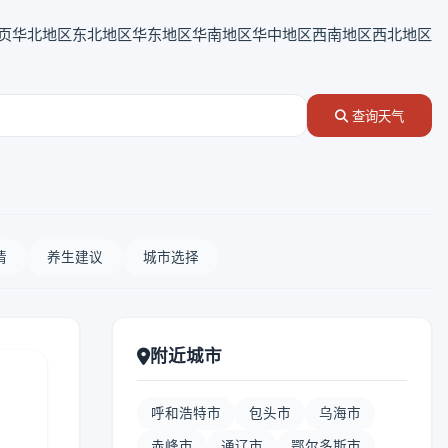
页
华北地区
东北地区
华东地区
华南地区
华中地区
西南地区
西北地区
查询天气
情
养生建议
城市选择
附近城市
呼和浩特市
包头市
乌海市
赤峰市
通辽市
鄂尔多斯市