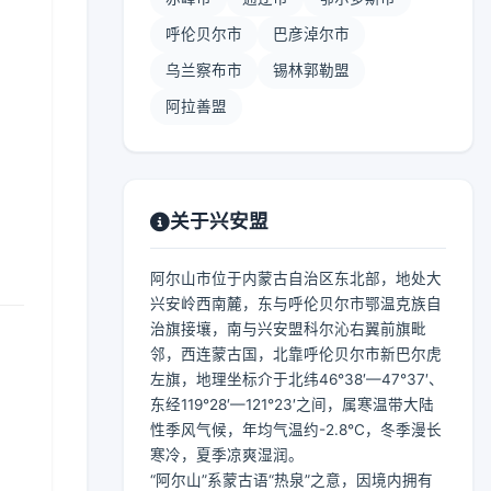
呼伦贝尔市
巴彦淖尔市
乌兰察布市
锡林郭勒盟
阿拉善盟
关于兴安盟
阿尔山市位于内蒙古自治区东北部，地处大
兴安岭西南麓，东与呼伦贝尔市鄂温克族自
治旗接壤，南与兴安盟科尔沁右翼前旗毗
邻，西连蒙古国，北靠呼伦贝尔市新巴尔虎
左旗，地理坐标介于北纬46°38′—47°37′、
东经119°28′—121°23′之间，属寒温带大陆
性季风气候，年均气温约-2.8℃，冬季漫长
寒冷，夏季凉爽湿润。
“阿尔山”系蒙古语“热泉”之意，因境内拥有