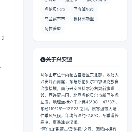
呼伦贝尔市
巴彦淖尔市
乌兰察布市
锡林郭勒盟
阿拉善盟
 】
关于兴安盟
。
阿尔山市位于内蒙古自治区东北部，地处大
兴安岭西南麓，东与呼伦贝尔市鄂温克族自
治旗接壤，南与兴安盟科尔沁右翼前旗毗
邻，西连蒙古国，北靠呼伦贝尔市新巴尔虎
左旗，地理坐标介于北纬46°38′—47°37′、
东经119°28′—121°23′之间，属寒温带大陆
性季风气候，年均气温约-2.8℃，冬季漫长
寒冷，夏季凉爽湿润。
“阿尔山”系蒙古语“热泉”之意，因境内拥有