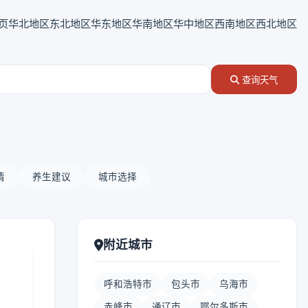
页
华北地区
东北地区
华东地区
华南地区
华中地区
西南地区
西北地区
查询天气
情
养生建议
城市选择
附近城市
呼和浩特市
包头市
乌海市
赤峰市
通辽市
鄂尔多斯市