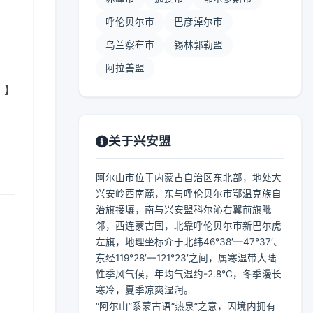
呼伦贝尔市
巴彦淖尔市
乌兰察布市
锡林郭勒盟
阿拉善盟
 】
关于兴安盟
阿尔山市位于内蒙古自治区东北部，地处大
兴安岭西南麓，东与呼伦贝尔市鄂温克族自
治旗接壤，南与兴安盟科尔沁右翼前旗毗
邻，西连蒙古国，北靠呼伦贝尔市新巴尔虎
左旗，地理坐标介于北纬46°38′—47°37′、
东经119°28′—121°23′之间，属寒温带大陆
性季风气候，年均气温约-2.8℃，冬季漫长
寒冷，夏季凉爽湿润。
“阿尔山”系蒙古语“热泉”之意，因境内拥有