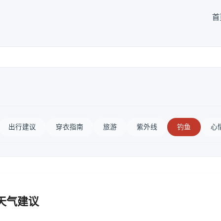
首
出行建议
穿衣指南
旅游
紫外线
钓鱼
心
天气建议