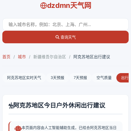
dzdmn天气网
查询天气
首页
/
城市
/
新疆维吾尔自治区
/
阿克苏地区出行建议
阿克苏地区实时天气
3天预报
7天预报
空气质量
出行
阿克苏地区今日户外休闲出行建议
本页面内容由人工智能辅助生成，已结合阿克苏地区当日