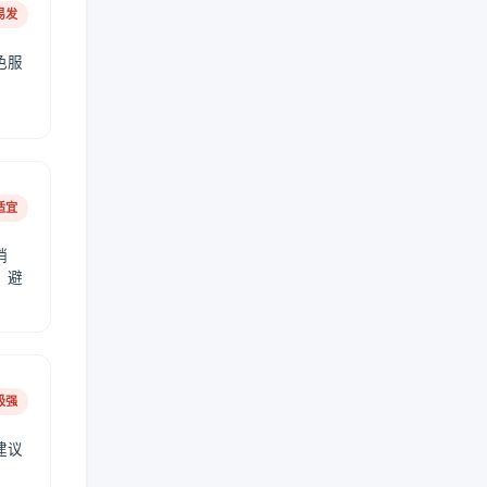
易发
色服
适宜
稍
，避
极强
建议
肤