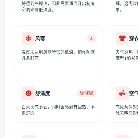
将感到些燥热，因此需要适当开启制冷
裤，远离过
空调来降低温度。
罩。
风寒
穿
无
温度未达到风寒所需的低温，稍作防寒
天气炎热，
准备即可。
薄型T恤衫
舒适度
空
较不舒适
白天天气多云，同时会感到有些热，不
气象条件对
很舒适。
除无明显影