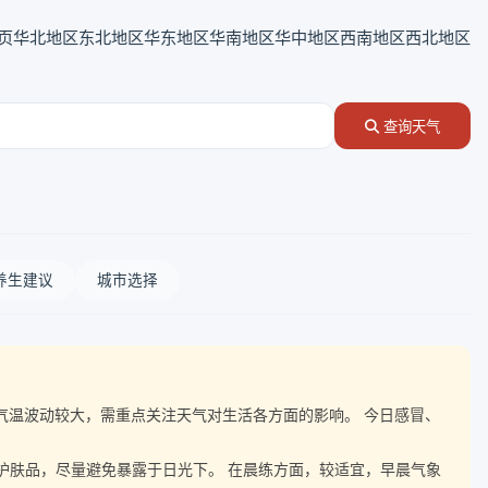
页
华北地区
东北地区
华东地区
华南地区
华中地区
西南地区
西北地区
查询天气
养生建议
城市选择
度伴随气温波动较大，需重点关注天气对生活各方面的影响。 今日感冒、
晒护肤品，尽量避免暴露于日光下。 在晨练方面，较适宜，早晨气象