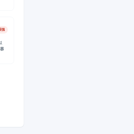
很强
以
免暴