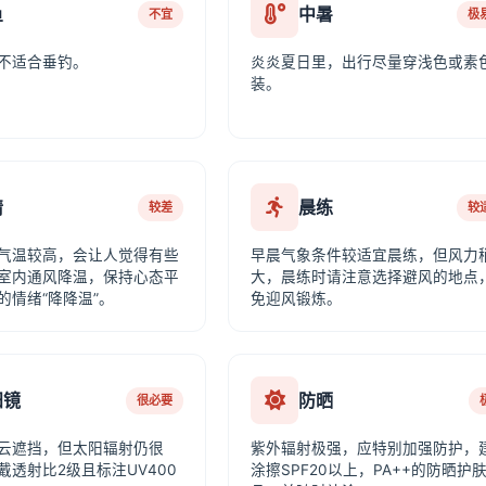
鱼
中暑
不宜
极
不适合垂钓。
炎炎夏日里，出行尽量穿浅色或素
装。
情
晨练
较差
较
气温较高，会让人觉得有些
早晨气象条件较适宜晨练，但风力
室内通风降温，保持心态平
大，晨练时请注意选择避风的地点
的情绪“降降温”。
免迎风锻炼。
阳镜
防晒
很必要
云遮挡，但太阳辐射仍很
紫外辐射极强，应特别加强防护，
戴透射比2级且标注UV400
涂擦SPF20以上，PA++的防晒护