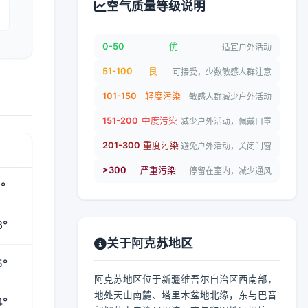
空气质量等级说明
0-50
优
适宜户外活动
51-100
良
可接受，少数敏感人群注意
101-150
轻度污染
敏感人群减少户外活动
151-200
中度污染
减少户外活动，佩戴口罩
201-300
重度污染
避免户外活动，关闭门窗
>300
严重污染
停留在室内，减少通风
°
3°
关于阿克苏地区
5°
阿克苏地区位于新疆维吾尔自治区西南部，
地处天山南麓、塔里木盆地北缘，东与巴音
4°