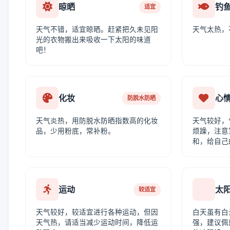
晾晒
钓
适宜
天气不错，适宜晾晒。赶紧把久未见阳
天气太热，
光的衣物搬出来吸收一下太阳的味道
吧！
化妆
心
防脱水防晒
天气炎热，用防脱水防晒指数高的化妆
天气较好，
品，少用粉底，常补粉。
烦躁，注意
和，给自己
运动
太
较适宜
天气较好，较适宜进行各种运动，但因
白天虽有白
天气热，请适当减少运动时间，降低运
强，建议佩