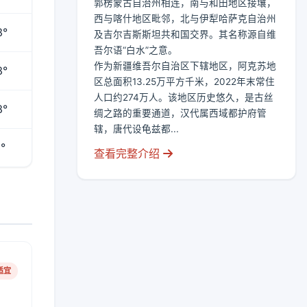
郭楞蒙古自治州相连，南与和田地区接壤，
西与喀什地区毗邻，北与伊犁哈萨克自治州
3°
及吉尔吉斯斯坦共和国交界。其名称源自维
吾尔语“白水”之意。
作为新疆维吾尔自治区下辖地区，阿克苏地
3°
区总面积13.25万平方千米，2022年末常住
人口约274万人。该地区历史悠久，是古丝
3°
绸之路的重要通道，汉代属西域都护府管
辖，唐代设龟兹都...
°
查看完整介绍
适宜