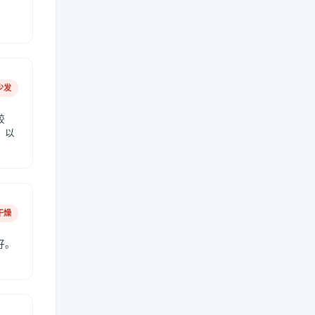
少发
较
，以
干燥
好。