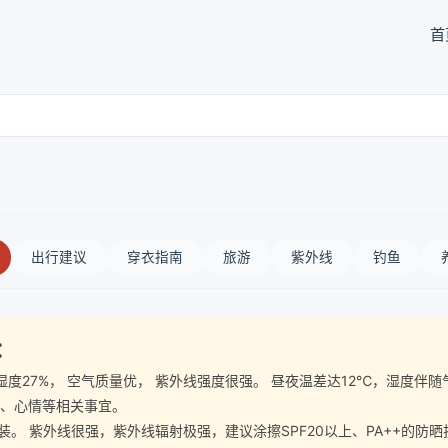
首
出行建议
穿衣指南
旅游
紫外线
钓鱼
：
 空气湿度27%， 空气质量优， 紫外线强度很强。 昼夜温差达12℃，湿
暑、心情等相关事宜。
 紫外线很强，紫外线辐射极强，建议涂擦SPF20以上、PA++的防