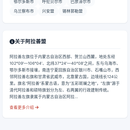
鄂尔多斯市
呼伦贝尔市
巴彦淖尔市
乌兰察布市
兴安盟
锡林郭勒盟
关于阿拉善盟
阿拉善左旗位于内蒙古自治区西部、贺兰山西麓，地处东经
102°09′—106°04′、北纬37°24′—40°08′之间，东与乌海市、
鄂尔多斯市接壤，南连宁夏回族自治区银川市、石嘴山市，西
邻阿拉善右旗和甘肃省武威市，北靠蒙古国，边境线长124公
里。旗名“阿拉善”系蒙古语，意为“五彩斑斓之地”，“左旗”源于
清代阿拉善和硕特旗划分为左、右两翼的行政建制传统。
阿拉善左旗隶属于内蒙古自治区阿拉...
查看更多介绍