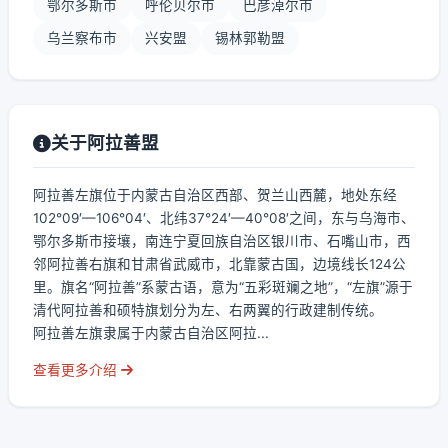
鄂尔多斯市
呼伦贝尔市
巴彦淖尔市
乌兰察布市
兴安盟
锡林郭勒盟
关于阿拉善盟
阿拉善左旗位于内蒙古自治区西部、贺兰山西麓，地处东经
102°09′—106°04′、北纬37°24′—40°08′之间，东与乌海市、
鄂尔多斯市接壤，南连宁夏回族自治区银川市、石嘴山市，西
邻阿拉善右旗和甘肃省武威市，北靠蒙古国，边境线长124公
里。旗名“阿拉善”系蒙古语，意为“五彩斑斓之地”，“左旗”源于
清代阿拉善和硕特旗划分为左、右两翼的行政建制传统。
阿拉善左旗隶属于内蒙古自治区阿拉...
查看更多介绍