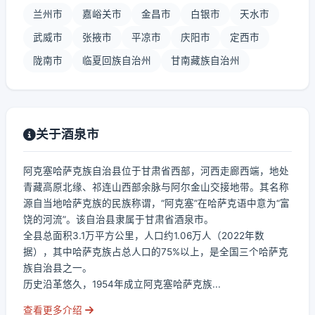
兰州市
嘉峪关市
金昌市
白银市
天水市
武威市
张掖市
平凉市
庆阳市
定西市
陇南市
临夏回族自治州
甘南藏族自治州
关于酒泉市
阿克塞哈萨克族自治县位于甘肃省西部，河西走廊西端，地处
青藏高原北缘、祁连山西部余脉与阿尔金山交接地带。其名称
源自当地哈萨克族的民族称谓，“阿克塞”在哈萨克语中意为“富
饶的河流”。该自治县隶属于甘肃省酒泉市。
全县总面积3.1万平方公里，人口约1.06万人（2022年数
据），其中哈萨克族占总人口的75%以上，是全国三个哈萨克
族自治县之一。
历史沿革悠久，1954年成立阿克塞哈萨克族...
查看更多介绍