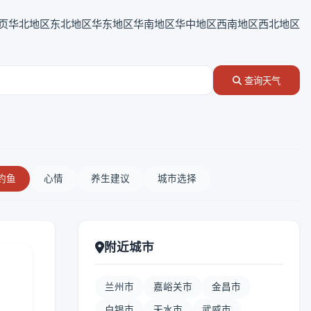
页
华北地区
东北地区
华东地区
华南地区
华中地区
西南地区
西北地区
查询天气
钓鱼
心情
养生建议
城市选择
附近城市
兰州市
嘉峪关市
金昌市
白银市
天水市
武威市