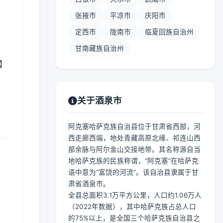
张掖市
平凉市
庆阳市
定西市
陇南市
临夏回族自治州
甘南藏族自治州
 】
关于酒泉市
阿克塞哈萨克族自治县位于甘肃省西部，河
西走廊西端，地处青藏高原北缘、祁连山西
部余脉与阿尔金山交接地带。其名称源自当
地哈萨克族的民族称谓，“阿克塞”在哈萨克
语中意为“富饶的河流”。该自治县隶属于甘
肃省酒泉市。
全县总面积3.1万平方公里，人口约1.06万人
（2022年数据），其中哈萨克族占总人口
的75%以上，是全国三个哈萨克族自治县之