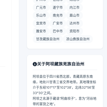
广元市
遂宁市
内江市
乐山市
南充市
眉山市
宜宾市
广安市
达州市
雅安市
巴中市
资阳市
甘孜藏族自治州
凉山彝族自治州
关于阿坝藏族羌族自治州
阿坝县位于四川省西北部，青藏高原东南
缘，地处川甘青三省交界地带。其地理坐标
介于东经101°17′至102°38′，北纬32°56′至
33°30′之间。
阿坝之名源于藏语“阿曲坝子”，意为“河谷地
带的富饶之地”。