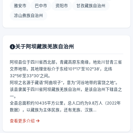
雅安市
巴中市
资阳市
甘孜藏族自治州
凉山彝族自治州
关于阿坝藏族羌族自治州
阿坝县位于四川省西北部，青藏高原东南缘，地处川甘青三省
交界地带。其地理坐标介于东经101°17′至102°38′，北纬
32°56′至33°30′之间。
阿坝之名源于藏语“阿曲坝子”，意为“河谷地带的富饶之地”。
该县隶属于四川省阿坝藏族羌族自治州，是该自治州下辖县之
一。
全县总面积约10435平方公里，总人口约为9.8万人（2022年
数据），以藏族为主体民族，还有羌族、汉族...
查看更多介绍