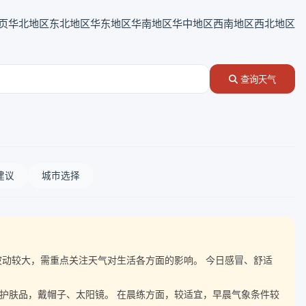
页
华北地区
东北地区
华东地区
华南地区
华中地区
西南地区
西北地区
查询天气
建议
城市选择
气温波动较大，需重点关注天气对生活各方面的影响。 今日感冒、舒适
晒护肤品，戴帽子、太阳镜。 在晨练方面，较适宜，早晨气象条件较