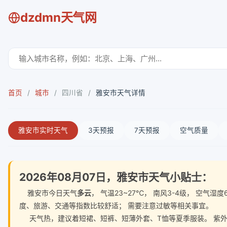
dzdmn天气网
首页
/
城市
/
四川省
/
雅安市天气详情
雅安市实时天气
3天预报
7天预报
空气质量
2026年08月07日，雅安市天气小贴士：
雅安市今日天气
多云
， 气温23~27℃， 南风3-4级， 空
度、旅游、交通等指数比较舒适； 需要注意过敏等相关事宜。
天气热，建议着短裙、短裤、短薄外套、T恤等夏季服装。 紫外线