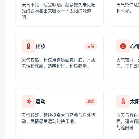
天气不错，适宜晾晒。赶紧把久未见阳
天气条件适
光的衣物搬出来吸收一下太阳的味道
钓时光。
吧！
化妆
心
去油
天气较热，建议用露质面霜打底，水质
天气较好，
无油粉底霜，透明粉饼，粉质胭脂。
习、工作效
运动
太
适宜
天气较好，赶快投身大自然参与户外运
白天虽有白
动，尽情感受运动的快乐吧。
强，建议佩
的遮阳镜