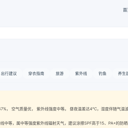
首
出行建议
穿衣指南
旅游
紫外线
钓鱼
养生
气湿度67%， 空气质量优， 紫外线强度中等。 昼夜温差达4℃，湿度伴随
中等，属中等强度紫外线辐射天气，建议涂擦SPF高于15、PA+的防