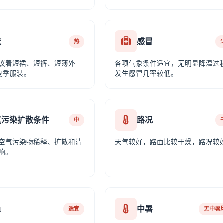
衣
感冒
热
议着短裙、短裤、短薄外
各项气象条件适宜，无明显降温过
夏季服装。
发生感冒几率较低。
气污染扩散条件
路况
中
空气污染物稀释、扩散和清
天气较好，路面比较干燥，路况较
响。
鱼
中暑
适宜
无中暑