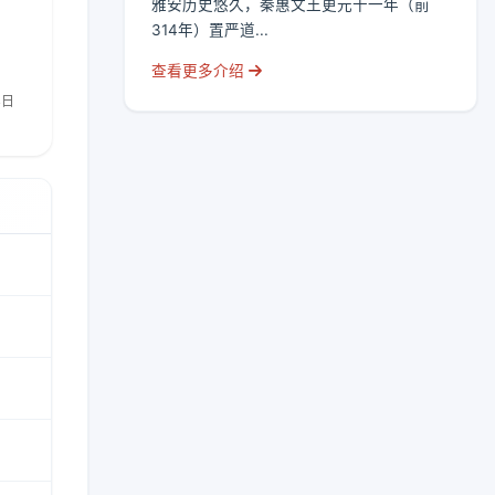
雅安历史悠久，秦惠文王更元十一年（前
314年）置严道...
查看更多介绍