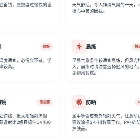
宜垂钓，愿您度过愉快的垂
天气舒适，令人神清气爽的一天，
担心中暑的困扰。
情
晨练
较好
较
温度适宜，心情会不错，学
早晨气象条件较适宜晨练，但风力
率较高。
大，晨练时请注意选择避风的地点
免迎风锻炼。
阳镜
防晒
很必要
云遮挡，但太阳辐射仍很
属中等强度紫外辐射天气，注意防
戴透射比2级且标注UV400
建议涂擦SPF指数高于15，PA+的
护肤品。