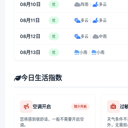
08月10日
阵雨
|
多云
优
08月11日
多云
|
多云
优
08月12日
多云
|
中雨
优
08月13日
小雨
|
小雨
优
今日生活指数
空调开启
过
较少开启
您将感到很舒适，一般不需要开启空
天气条件不
调。
外，无需担