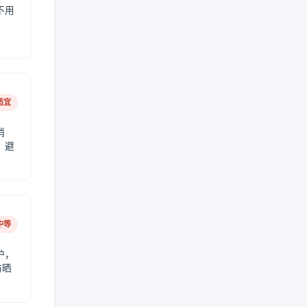
不用
适宜
稍
，避
中等
护，
防晒