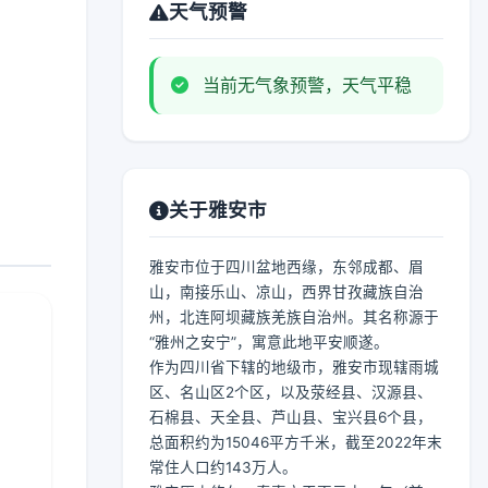
天气预警
当前无气象预警，天气平稳
关于雅安市
雅安市位于四川盆地西缘，东邻成都、眉
山，南接乐山、凉山，西界甘孜藏族自治
州，北连阿坝藏族羌族自治州。其名称源于
“雅州之安宁”，寓意此地平安顺遂。
作为四川省下辖的地级市，雅安市现辖雨城
区、名山区2个区，以及荥经县、汉源县、
石棉县、天全县、芦山县、宝兴县6个县，
总面积约为15046平方千米，截至2022年末
常住人口约143万人。