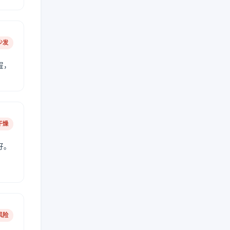
少发
程，
干燥
好。
风险