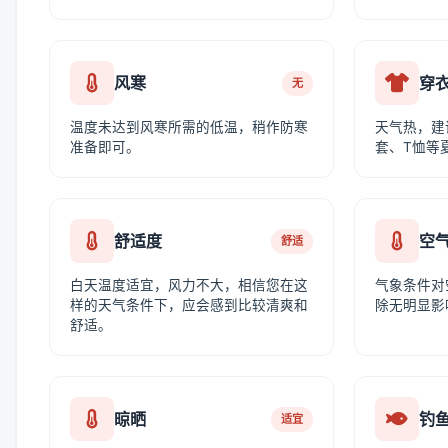
风寒
穿
无
温度未达到风寒所需的低温，稍作防寒
天气热，建
准备即可。
套、T恤等
舒适度
空
舒适
白天温度适宜，风力不大，相信您在这
气象条件对
样的天气条件下，应会感到比较清爽和
除无明显影
舒适。
晾晒
钓
适宜