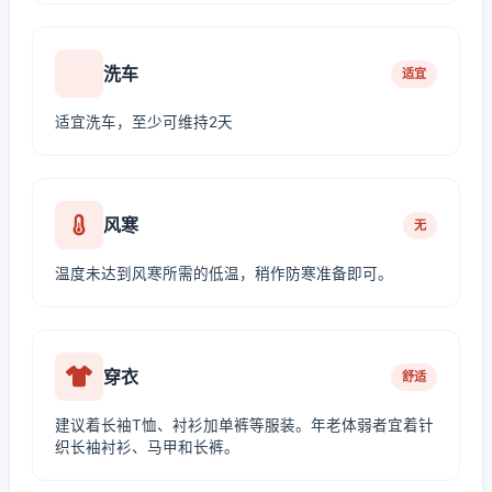
洗车
适宜
适宜洗车，至少可维持2天
风寒
无
温度未达到风寒所需的低温，稍作防寒准备即可。
穿衣
舒适
建议着长袖T恤、衬衫加单裤等服装。年老体弱者宜着针
织长袖衬衫、马甲和长裤。