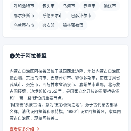
呼和浩特市
包头市
乌海市
赤峰市
通辽市
鄂尔多斯市
呼伦贝尔市
巴彦淖尔市
乌兰察布市
兴安盟
锡林郭勒盟
关于阿拉善盟
内蒙古自治区阿拉善盟位于祖国西北边陲，地处内蒙古自治区
最西端，东接乌海市、巴彦淖尔市、鄂尔多斯市，南连甘肃省
武威市、张掖市，西与甘肃省酒泉市、嘉峪关市毗邻，北与蒙
古国接壤，边境线长735公里，是国家向北开放的重要桥头堡
和“一带一路”建设的重要节点。
“阿拉善”系蒙古语，意为“五彩斑斓之地”，源于古代蒙古部落
名称，清代设阿拉善和硕特旗，1980年设立阿拉善盟，隶属内
蒙古自治区，现辖阿拉善...
查看更多介绍