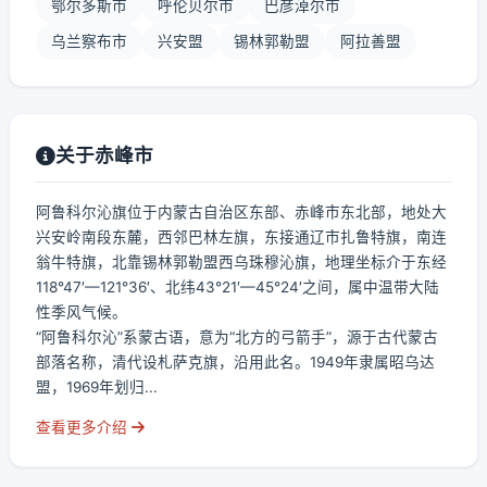
鄂尔多斯市
呼伦贝尔市
巴彦淖尔市
乌兰察布市
兴安盟
锡林郭勒盟
阿拉善盟
关于赤峰市
阿鲁科尔沁旗位于内蒙古自治区东部、赤峰市东北部，地处大
兴安岭南段东麓，西邻巴林左旗，东接通辽市扎鲁特旗，南连
翁牛特旗，北靠锡林郭勒盟西乌珠穆沁旗，地理坐标介于东经
118°47′—121°36′、北纬43°21′—45°24′之间，属中温带大陆
性季风气候。
“阿鲁科尔沁”系蒙古语，意为“北方的弓箭手”，源于古代蒙古
部落名称，清代设札萨克旗，沿用此名。1949年隶属昭乌达
盟，1969年划归...
查看更多介绍