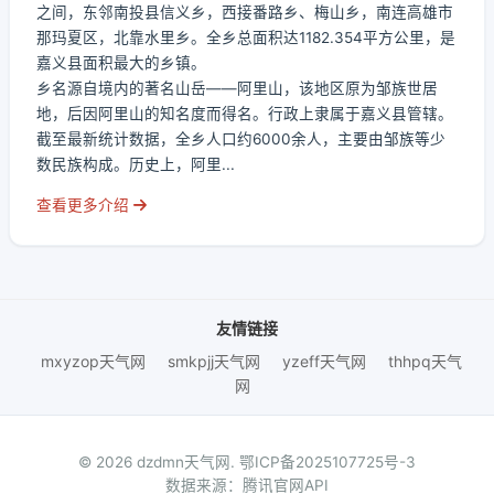
之间，东邻南投县信义乡，西接番路乡、梅山乡，南连高雄市
那玛夏区，北靠水里乡。全乡总面积达1182.354平方公里，是
嘉义县面积最大的乡镇。
乡名源自境内的著名山岳——阿里山，该地区原为邹族世居
地，后因阿里山的知名度而得名。行政上隶属于嘉义县管辖。
截至最新统计数据，全乡人口约6000余人，主要由邹族等少
数民族构成。历史上，阿里...
查看更多介绍
友情链接
mxyzop天气网
smkpjj天气网
yzeff天气网
thhpq天气
网
© 2026 dzdmn天气网.
鄂ICP备2025107725号-3
数据来源：腾讯官网API