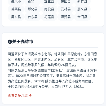
嘉义市
新北市
宜兰县
桃园县
新竹县
苗栗县
彰化县
南投县
云林县
嘉义县
屏东县
台东县
花莲县
澎湖县
金门县
关于高雄市
阿莲区位于台湾高雄市东北部，地处冈山平原南缘，东邻田寮
区，西接冈山区，南连湖内区、茄萣区，北界台南市。该区地
势平坦，属热带季风气候，年均温约24摄氏度。
阿莲之名源自平埔族原住民“阿里简社”，后因闽南语音译为“阿
莲”。1920年日据时期设阿莲庄，隶属高雄州冈山郡，战后改
为高雄县阿莲乡，2010年随高雄县并入高雄市成为阿莲区。
全区总面积约34.6平方公里，人口约1.7万人（202...
查看更多介绍