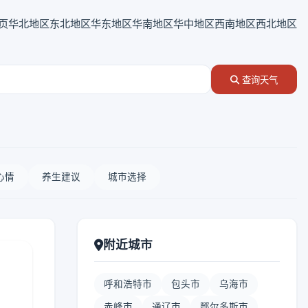
页
华北地区
东北地区
华东地区
华南地区
华中地区
西南地区
西北地区
查询天气
心情
养生建议
城市选择
附近城市
呼和浩特市
包头市
乌海市
赤峰市
通辽市
鄂尔多斯市