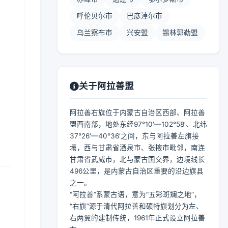
呼伦贝尔市
巴彦淖尔市
乌兰察布市
兴安盟
锡林郭勒盟
关于阿拉善盟
阿拉善右旗位于内蒙古自治区西部、阿拉善
盟西南部，地处东经97°10′—102°58′、北纬
37°26′—40°36′之间，东与阿拉善左旗接
壤，西与甘肃省酒泉市、张掖市毗邻，南连
甘肃省武威市，北与蒙古国交界，边境线长
496公里，是内蒙古自治区重要的沿边旗县
之一。
“阿拉善”系蒙古语，意为“五彩斑斓之地”，
“右旗”源于清代阿拉善和硕特旗划分为左、
右两翼的建制传统，1961年正式设立阿拉善