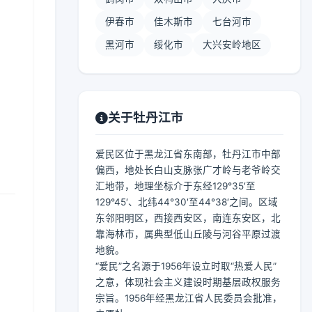
伊春市
佳木斯市
七台河市
黑河市
绥化市
大兴安岭地区
】
关于牡丹江市
爱民区位于黑龙江省东南部，牡丹江市中部
偏西，地处长白山支脉张广才岭与老爷岭交
汇地带，地理坐标介于东经129°35′至
129°45′、北纬44°30′至44°38′之间。区域
东邻阳明区，西接西安区，南连东安区，北
靠海林市，属典型低山丘陵与河谷平原过渡
地貌。
“爱民”之名源于1956年设立时取“热爱人民”
之意，体现社会主义建设时期基层政权服务
宗旨。1956年经黑龙江省人民委员会批准，