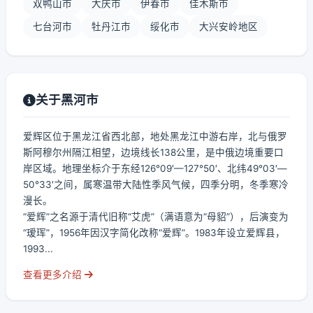
双鸭山市
大庆市
伊春市
佳木斯市
七台河市
牡丹江市
绥化市
大兴安岭地区
关于黑河市
爱辉区位于黑龙江省西北部，地处黑龙江中游右岸，北与俄罗
斯阿穆尔州隔江相望，边境线长138公里，是中俄边境重要口
岸区域。地理坐标介于东经126°09′—127°50′、北纬49°03′—
50°33′之间，属寒温带大陆性季风气候，四季分明，冬季寒冷
漫长。
“爱辉”之名源于清代旧称“艾虎”（满语意为“母貂”），后演变为
“瑷珲”，1956年因汉字简化改称“爱辉”。1983年设立爱辉县，
1993...
查看更多介绍