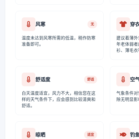
风寒
穿
无
温度未达到风寒所需的低温，稍作防寒
建议着薄外
准备即可。
年老体弱者
衫、薄毛衣
舒适度
空
舒适
白天温度适宜，风力不大，相信您在这
气象条件对
样的天气条件下，应会感到比较清爽和
除无明显影
舒适。
晾晒
钓
适宜