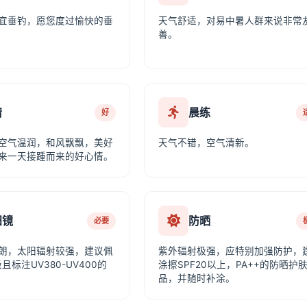
宜垂钓，愿您度过愉快的垂
天气舒适，对易中暑人群来说非常
善。
情
晨练
好
空气温润，和风飘飘，美好
天气不错，空气清新。
来一天接踵而来的好心情。
阳镜
防晒
必要
朗，太阳辐射较强，建议佩
紫外辐射极强，应特别加强防护，
且标注UV380-UV400的
涂擦SPF20以上，PA++的防晒护
品，并随时补涂。