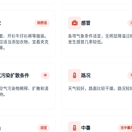
衣
感冒
较舒适
套、开衫牛仔衫裤等服装。
各项气象条件适宜，无明显降温过
应适当添加衣物，宜着夹克
发生感冒几率较低。
等。
气污染扩散条件
路况
中
空气污染物稀释、扩散和清
天气较好，路面比较干燥，路况较
响。
鱼
中暑
适宜
无中暑