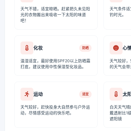
天气不错，适宜晾晒。赶紧把久未见阳
天气条件适
光的衣物搬出来吸收一下太阳的味道
钓时光。
吧！
化妆
心
防晒
温湿适宜，最好使用SPF20以上防晒霜
天气较好，
打底，建议使用中性保湿型化妆品。
的天气会带
运动
太
适宜
天气较好，赶快投身大自然参与户外运
白天天气晴
动，尽情感受运动的快乐吧。
戴透射比1级
遮阳镜