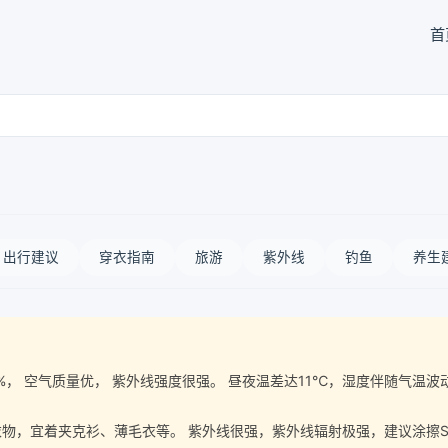
首
出行建议
穿衣指南
旅游
紫外线
钓鱼
养生
湿度86%， 空气质量优， 紫外线强度很强。 昼夜温差达11℃，湿度伴随
宜着夹克衫、薄毛衣等。 紫外线很强，紫外线辐射极强，建议涂擦SPF