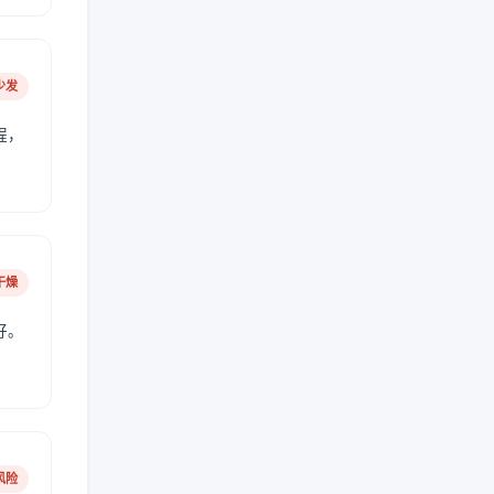
少发
程，
干燥
好。
风险