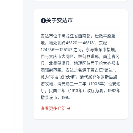
关于安达市
安达市位于黑龙江省西南部，松嫩平原腹
地，地处北纬45°20′—46°13′、东经
124°36′—125°47′之间，东与肇东市接壤，
西与大庆市大同区、林甸县毗邻，南连青冈
县，北靠肇源县，地理区位居于哈大齐都市
圈辐射范围。安达之名源于蒙古语“谙达”，
意为“朋友”或“伙伴”，清代属郭尔罗斯后旗
游牧地，清光绪三十二年（1906年）设安达
厅，民国二年（1913年）改厅为县，1982年
撤县设市，199...
查看更多介绍