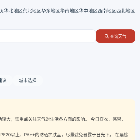
页
华北地区
东北地区
华东地区
华南地区
华中地区
西南地区
西北地区
查询天气
建议
城市选择
气温波动较大，需重点关注天气对生活各方面的影响。 今日穿衣、感冒、
20以上、PA++的防晒护肤品，尽量避免暴露于日光下。 在晨练