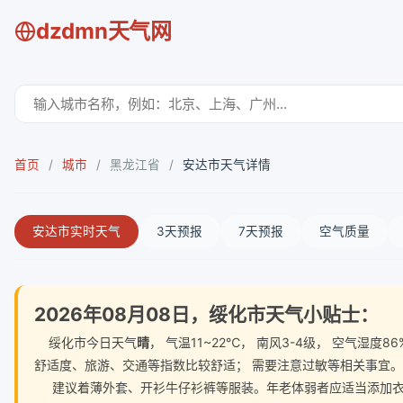
dzdmn天气网
首页
/
城市
/
黑龙江省
/
安达市天气详情
安达市实时天气
3天预报
7天预报
空气质量
2026年08月08日，绥化市天气小贴士：
绥化市今日天气
晴
， 气温11~22℃， 南风3-4级， 空气
舒适度、旅游、交通等指数比较舒适； 需要注意过敏等相关事宜。
建议着薄外套、开衫牛仔衫裤等服装。年老体弱者应适当添加衣物，