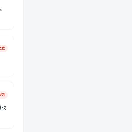
友
适宜
极强
建议
肤