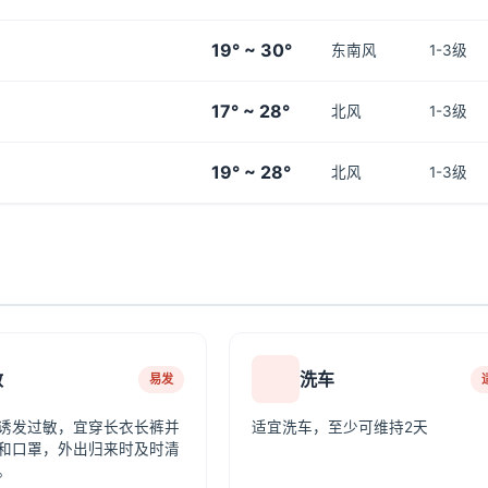
19° ~ 30°
东南风
1-3级
17° ~ 28°
北风
1-3级
19° ~ 28°
北风
1-3级
敏
洗车
易发
诱发过敏，宜穿长衣长裤并
适宜洗车，至少可维持2天
和口罩，外出归来时及时清
。