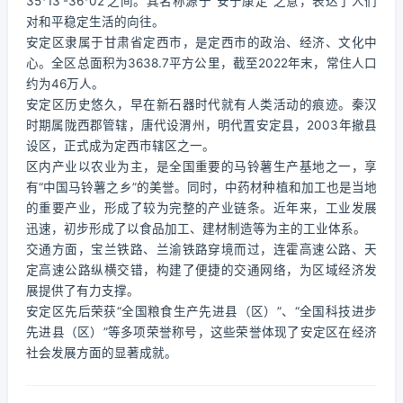
35°13′-36°02′之间。其名称源于“安宁康定”之意，表达了人们
对和平稳定生活的向往。
安定区隶属于甘肃省定西市，是定西市的政治、经济、文化中
心。全区总面积为3638.7平方公里，截至2022年末，常住人口
约为46万人。
安定区历史悠久，早在新石器时代就有人类活动的痕迹。秦汉
时期属陇西郡管辖，唐代设渭州，明代置安定县，2003年撤县
设区，正式成为定西市辖区之一。
区内产业以农业为主，是全国重要的马铃薯生产基地之一，享
有“中国马铃薯之乡”的美誉。同时，中药材种植和加工也是当地
的重要产业，形成了较为完整的产业链条。近年来，工业发展
迅速，初步形成了以食品加工、建材制造等为主的工业体系。
交通方面，宝兰铁路、兰渝铁路穿境而过，连霍高速公路、天
定高速公路纵横交错，构建了便捷的交通网络，为区域经济发
展提供了有力支撑。
安定区先后荣获“全国粮食生产先进县（区）”、“全国科技进步
先进县（区）”等多项荣誉称号，这些荣誉体现了安定区在经济
社会发展方面的显著成就。